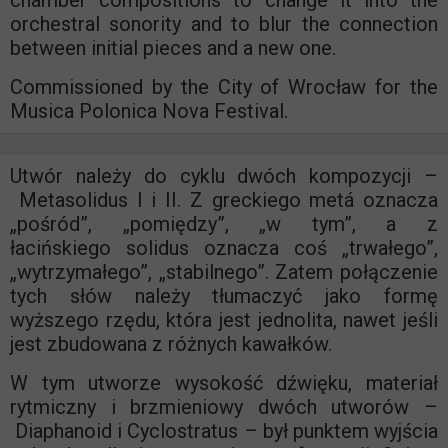
chamber compositions to change it into the
orchestral sonority and to blur the connection
between initial pieces and a new one.
Commissioned by the City of Wrocław for the
Musica Polonica Nova Festival.
Utwór należy do cyklu dwóch kompozycji –
Metasolidus I i II. Z greckiego metá oznacza
„pośród”, „pomiędzy”, „w tym”, a z
łacińskiego solidus oznacza coś „trwałego”,
„wytrzymałego”, „stabilnego”. Zatem połączenie
tych słów należy tłumaczyć jako formę
wyższego rzędu, która jest jednolita, nawet jeśli
jest zbudowana z różnych kawałków.
W tym utworze wysokość dźwięku, materiał
rytmiczny i brzmieniowy dwóch utworów –
Diaphanoid i Cyclostratus – był punktem wyjścia