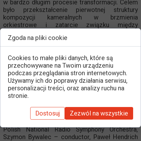
w bardzo długim procesie transformacji. Celem
było przekształcenie pierwotnej struktury
kompozycji kameralnych w brzmienia
orkiestrowe i zatarcie związku między
utworami wyjściowymi a nowymi.
Zgoda na pliki cookie
Zamówione przez Miast Wrocław dla festiwalu
Musica Polonica Nova.
Cookies to małe pliki danych, które są
przechowywane na Twoim urządzeniu
List of performances:
podczas przeglądania stron internetowych.
Używamy ich do poprawy działania serwisu,
2012
personalizacji treści, oraz analizy ruchu na
stronie.
28 April
Wrocław (PL), The Wrocław Philharmonic
Dostosuj
Zezwól na wszystkie
Hall, Musica Polonica Nova
Polish National Radio Symphony Orchestra,
Szymon Bywalec – conductor, Paweł Hendrich