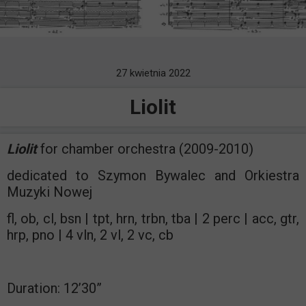
27 kwietnia 2022
Liolit
Liolit
for chamber orchestra (2009-2010)
dedicated to Szymon Bywalec and Orkiestra
Muzyki Nowej
fl, ob, cl, bsn | tpt, hrn, trbn, tba | 2 perc | acc, gtr,
hrp, pno | 4 vln, 2 vl, 2 vc, cb
Duration: 12’30”