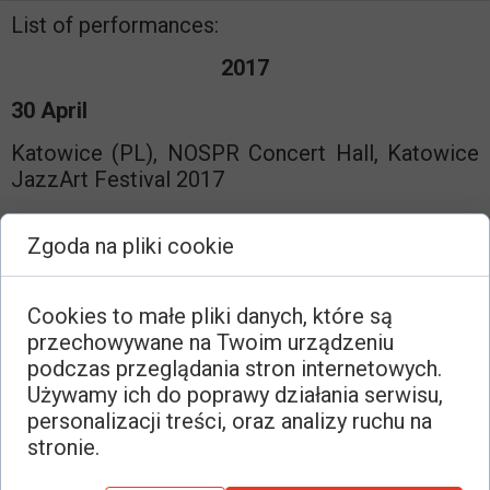
List of performances:
2017
30 April
Katowice (PL), NOSPR Concert Hall, Katowice
JazzArt Festival 2017
Orkiestra Muzyki Nowej, Szymon Bywalec –
Zgoda na pliki cookie
conductor
Cookies to małe pliki danych, które są
2010
przechowywane na Twoim urządzeniu
podczas przeglądania stron internetowych.
16 May
Używamy ich do poprawy działania serwisu,
Wrocław (PL), The Wrocław Philharmonic
personalizacji treści, oraz analizy ruchu na
Hall, Musica Polonica Nova
stronie.
Orkiestra Muzyki Nowej, Szymon Bywalec –