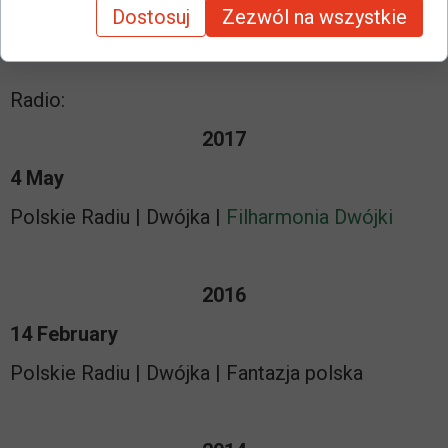
Dostosuj
Zezwól na wszystkie
conductor
Radio:
2017
4 May
Polskie Radiu | Dwójka |
Filharmonia Dwójki
2016
14 February
Polskie Radiu | Dwójka | Fantazja polska