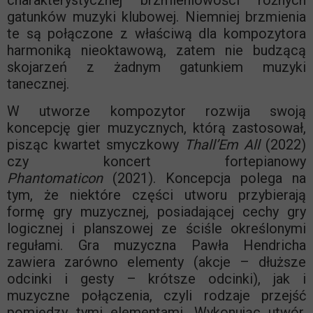
charakterystycznej brzmieniowości różnych
gatunków muzyki klubowej. Niemniej brzmienia
te są połączone z właściwą dla kompozytora
harmoniką nieoktawową, zatem nie budzącą
skojarzeń z żadnym gatunkiem muzyki
tanecznej.
W utworze kompozytor rozwija swoją
koncepcję gier muzycznych, którą zastosował,
pisząc kwartet smyczkowy
Thall’Em All
(2022)
czy koncert fortepianowy
Phantomaticon
(2021). Koncepcja polega na
tym, że niektóre części utworu przybierają
formę gry muzycznej, posiadającej cechy gry
logicznej i planszowej ze ściśle określonymi
regułami. Gra muzyczna Pawła Hendricha
zawiera zarówno elementy (akcje – dłuższe
odcinki i gesty – krótsze odcinki), jak i
muzyczne połączenia, czyli rodzaje przejść
pomiędzy tymi elementami. Wykonując utwór,