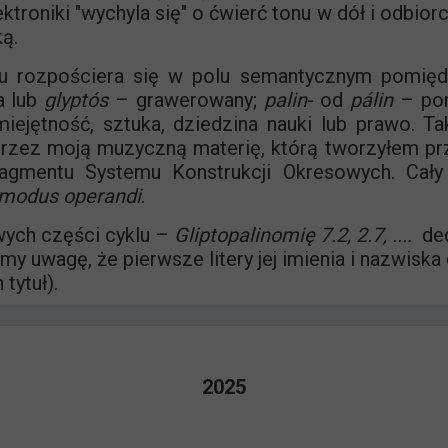
lektroniki "wychyla się" o ćwierć tonu w dół i odbi
ką.
łu rozpościera się w polu semantycznym pomię
a lub
glyptós
– grawerowany;
palin
- od
pálin
– pon
iejętność, sztuka, dziedzina nauki lub prawo. T
przez moją muzyczną materię, którą tworzyłem prz
ragmentu Systemu Konstrukcji Okresowych. Cały
modus operandi
.
ych części cyklu –
Gliptopalinomię 7.2, 2.7, ....
ded
y uwagę, że pierwsze litery jej imienia i nazwiska 
tytuł).
2025