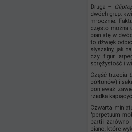
Druga –
Gliptop
dwóch grup: kwint
mrocznie. Faktu
często można u
pianistę w dwóch
to dźwięk odbic
słyszalny, jak 
czy figur arpe
sprężystość i w
Część trzecia
G
półtonów) i sek
ponieważ zawie
rzadka kapiącyc
Czwarta minia
"perpetuum mobi
partii zarówno
piano, które wy