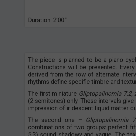
Duration: 2’00”
The piece is planned to be a piano cyc
Constructions will be presented. Every
derived from the row of alternate interv
rhythms define specific timbre and textur
The first miniature
Gliptopalinomia 7.2, 2.
(2 semitones) only. These intervals give 
impression of iridescent liquid matter q
The second one –
Gliptopalinomia 7.1
combinations of two groups: perfect fift
5.3) sound shadowy and vague. The text