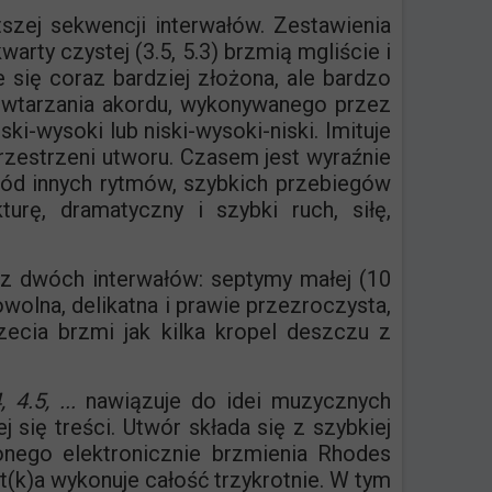
szej sekwencji interwałów. Zestawienia
kwarty czystej (3.5, 5.3) brzmią mgliście i
 się coraz bardziej złożona, ale bardzo
wtarzania akordu, wykonywanego przez
ski-wysoki lub niski-wysoki-niski. Imituje
rzestrzeni utworu. Czasem jest wyraźnie
śród innych rytmów, szybkich przebiegów
rę, dramatyczny i szybki ruch, siłę,
 z dwóch interwałów: septymy małej (10
owolna, delikatna i prawie przezroczysta,
ecia brzmi jak kilka kropel deszczu z
 4.5, ...
nawiązuje do idei muzycznych
 się treści. Utwór składa się z szybkiej
conego elektronicznie brzmienia Rhodes
t(k)a wykonuje całość trzykrotnie. W tym