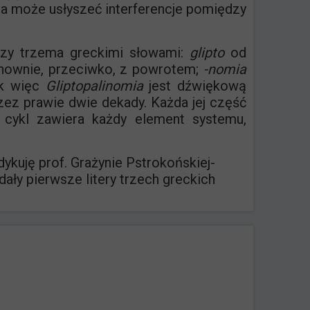
orca może usłyszeć interferencje pomiędzy
dzy trzema greckimi słowami:
glipto
od
ownie, przeciwko, z powrotem;
-nomia
ak więc
Gliptopalinomia
jest dźwiękową
ez prawie dwie dekady. Każda jej część
 cykl zawiera każdy element systemu,
ykuję prof. Grażynie Pstrokońskiej-
dały pierwsze litery trzech greckich