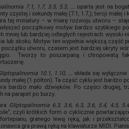
alinomia 7.1, 1.7, 3.5, 5.3, ...
oparta jest na bogat
y czystej i sekundy małej (7.1, 1.7,); tercji małej i 
ra tej miniatury – w miarę rozwoju utworu – staje
słyszeć początkowy motyw bardzo szybkiego po
 mniej lub bardziej odległych rejestrach: wysoki-ni
ia lub skoku. Motyw ten wypełnia większą część p
na początku utworu, czasem jest bardziej ukryty w
ggio. Tworzy to poszarpaną i chropowatą faktu
irtuozerię.
liptopalinomia 10.1, 1.10, ...
składa się wyłącznie
undy małej (1 półton). Ta część cyklu jest bardzo p
ra bardzo mało dźwięków. Po części drugiej, trz
h na parapet po burzy.
tura
Gliptopalinomia 6.3, 3.6, 6.3, 3.6, 5.4, 4.5, 5.4,
le", czyli krótkich form o cyklicznie powtarzającej
 fortepianu, granego lewą ręką, jak i przekształ
konawca gra prawą ręką na klawiaturze MIDI. Pianis