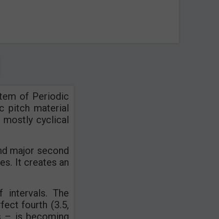
stem of Periodic
c pitch material
 mostly cyclical
and major second
es. It creates an
 intervals. The
fect fourth (3.5,
ps – is becoming