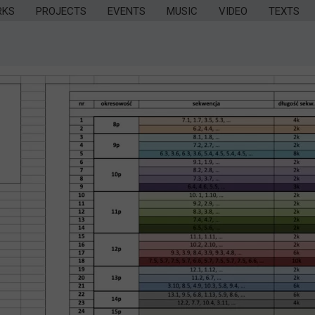
RKS
PROJECTS
EVENTS
MUSIC
VIDEO
TEXTS
EW / TILES
EW / INDEX
EW / ORDER