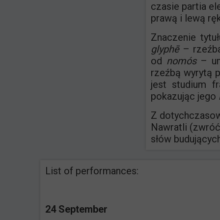
czasie partia e
prawą i lewą rę
Znaczenie tytu
glyphē
– rzeźb
od
nomós
– um
rzeźbą wyrytą 
jest studium f
pokazując jego
Z dotychczasow
Nawratli (zwróćm
słów budujących 
List of performances:
24 September