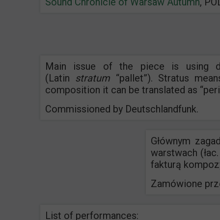
Sound Chronicle of Warsaw Autumn
, PO
Main issue of the piece is using d
(Latin
stratum
“pallet”). Stratus mea
composition it can be translated as “per
Commissioned by Deutschlandfunk.
Głównym zagadn
warstwach (łac
fakturą kompoz
Zamówione prze
List of performances: