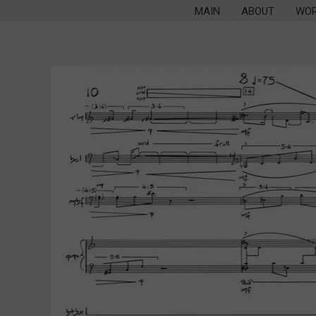
MAIN
ABOUT
WO
VI
VI
VI