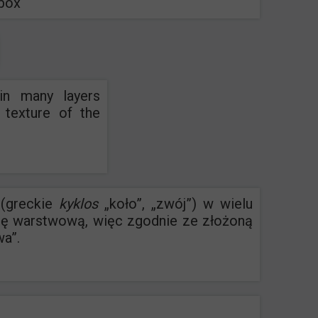
tbox
 in many layers
 texture of the
 (greckie
kyklos
„koło”, „zwój”) w wielu
urę warstwową, więc zgodnie ze złożoną
wa”.