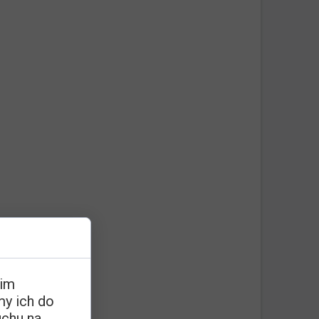
oim
my ich do
uchu na