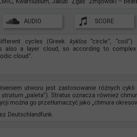
LMIC, Kwartludium, Jakub “Zgas” Żmijowski – bea
AUDIO
SCORE
ifferent cycles (Greek
kyklos
“circle”, “coil”)
ns also a layer cloud, so according to complex
iodic cloud”.
ieniem utworu jest zastosowanie różnych cykli
.
stratum
„paleta”). Stratus oznacza również chm
ycji można go przetłumaczyć jako „chmura okreso
z Deutschlandfunk.