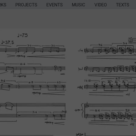
RKS
PROJECTS
EVENTS
MUSIC
VIDEO
TEXTS
EW / TILES
EW / INDEX
EW / ORDER