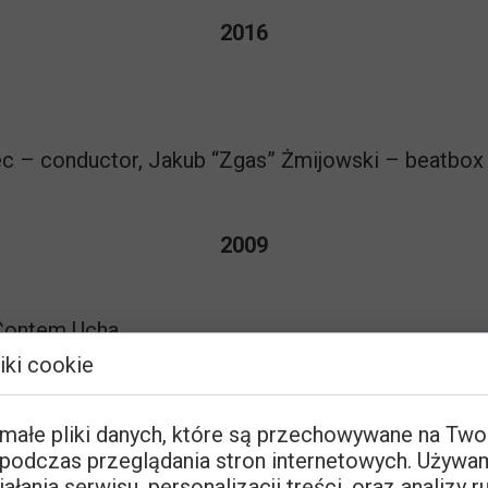
2016
c – conductor, Jakub “Zgas” Żmijowski – beatbox
2009
 Contem Ucha
iki cookie
 beatbox
 małe pliki danych, które są przechowywane na Tw
podczas przeglądania stron internetowych. Używa
łania serwisu, personalizacji treści, oraz analizy r