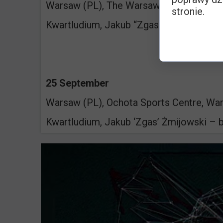
Warsaw (PL), The Warsaw Philharmonic
stronie.
Kwartludium, Jakub “Zgas” Żmijowski –
25 September
Warsaw (PL), Ochota Sports Centre, W
Kwartludium, Jakub ‘Zgas’ Żmijowski – 